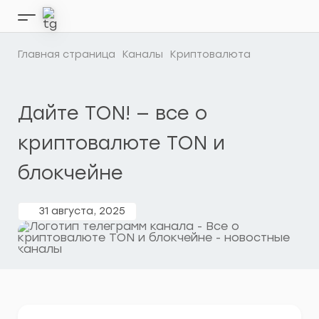
Перейти
к
Кнопка
содержимому
бокового
меню
Главная страница
Каналы
Криптовалюта
Дайте TON! — все о
криптовалюте TON и
блокчейне
31 августа, 2025