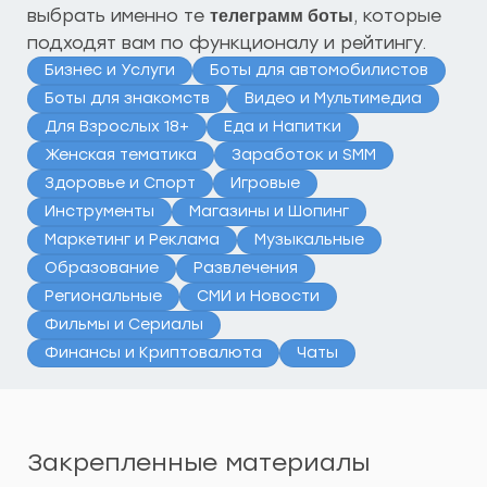
выбрать именно те
, которые
телеграмм боты
подходят вам по функционалу и рейтингу.
Бизнес и Услуги
Боты для автомобилистов
Боты для знакомств
Видео и Мультимедиа
Для Взрослых 18+
Еда и Напитки
Женская тематика
Заработок и SMM
Здоровье и Спорт
Игровые
Инструменты
Магазины и Шопинг
Маркетинг и Реклама
Музыкальные
Образование
Развлечения
Региональные
СМИ и Новости
Фильмы и Сериалы
Финансы и Криптовалюта
Чаты
Закрепленные материалы