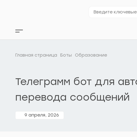
Перейти
к
Введите
содержимому
ключевые
слова…
Кнопка
бокового
меню
Главная страница
Боты
Образование
Телеграмм бот для ав
перевода сообщений
9 апреля, 2026