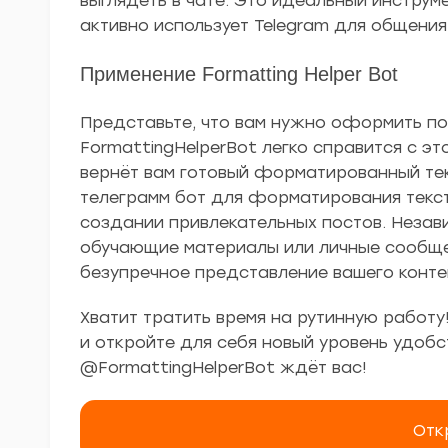
выглядеть в чате. Это идеальный инструме
активно использует Telegram для общения
Применение Formatting Helper Bot
Представьте, что вам нужно оформить пос
FormattingHelperBot легко справится с эт
вернёт вам готовый форматированный тек
телеграмм бот для форматирования текс
создании привлекательных постов. Незави
обучающие материалы или личные сообщен
безупречное представление вашего конте
Хватит тратить время на рутинную работу!
и откройте для себя новый уровень удобс
@FormattingHelperBot ждёт вас!
Отк