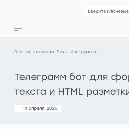
Перейти
к
Введите
содержимому
ключевые
слова…
Кнопка
бокового
меню
Главная страница
Боты
Инструменты
Телеграмм бот для ф
текста и HTML разметк
14 апреля, 2026