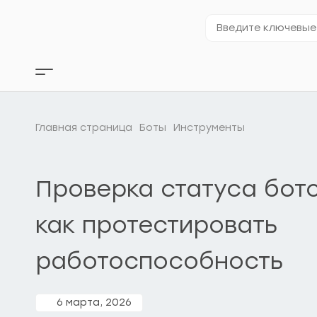
Перейти
к
Введите
содержимому
ключевые
слова…
Кнопка
бокового
меню
Главная страница
Боты
Инструменты
Проверка статуса бото
как протестировать
работоспособность
6 марта, 2026