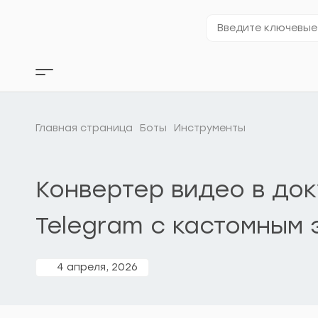
Перейти
к
Введите
содержимому
ключевые
слова…
Кнопка
бокового
меню
Главная страница
Боты
Инструменты
Конвертер видео в до
Telegram с кастомным 
4 апреля, 2026