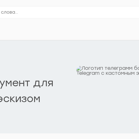
кумент для
эскизом