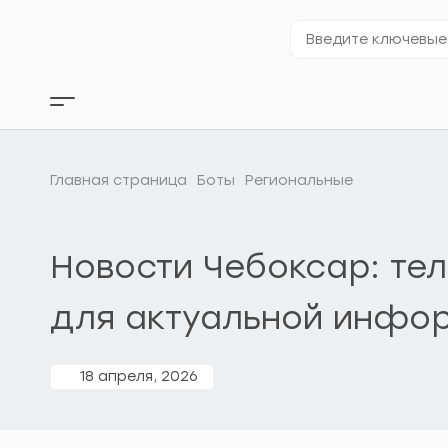
Перейти
к
Введите
содержимому
ключевые
слова…
Кнопка
бокового
меню
Главная страница
Боты
Региональные
Новости Чебоксар: те
для актуальной инфо
18 апреля, 2026