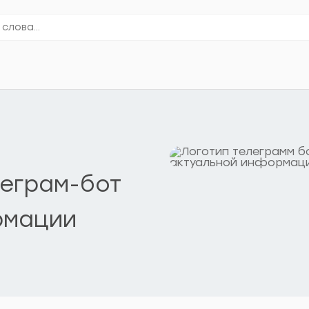
леграм-бот
рмации