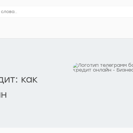
ит: как
йн