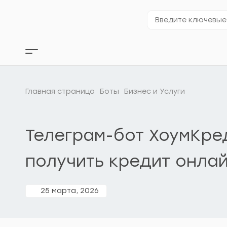
Перейти
к
Введите
содержимому
ключевые
слова…
Кнопка
бокового
меню
Главная страница
Боты
Бизнес и Услуги
Телеграм-бот ХоумКред
получить кредит онла
25 марта, 2026