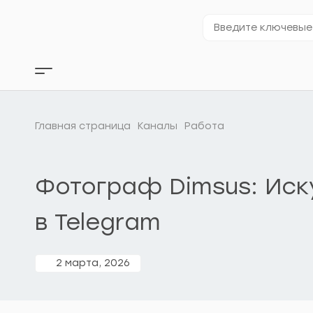
Перейти
к
Введите
содержимому
ключевые
слова…
Кнопка
бокового
меню
Главная страница
Каналы
Работа
Фотограф Dimsus: Иску
в Telegram
2 марта, 2026