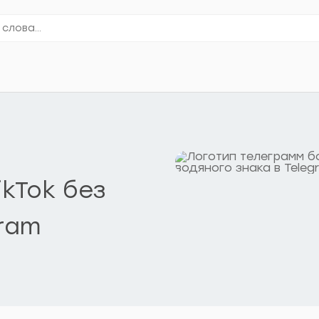
ikTok без
gram