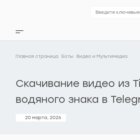
Перейти
к
Введите
содержимому
ключевые
слова…
Кнопка
бокового
меню
Главная страница
Боты
Видео и Мультимедиа
Скачивание видео из T
водяного знака в Tele
20 марта, 2026