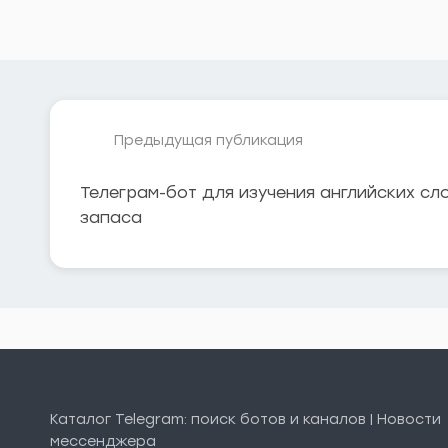
Предыдущая публикация
Телеграм-бот для изучения английских сл
запаса
Каталог Telegram: поиск ботов и каналов | Новости
мессенджера