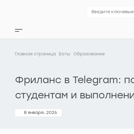
Перейти
к
Введите
содержимому
ключевые
слова…
Кнопка
бокового
меню
Главная страница
Боты
Образование
Фриланс в Telegram: 
студентам и выполнен
8 января, 2026