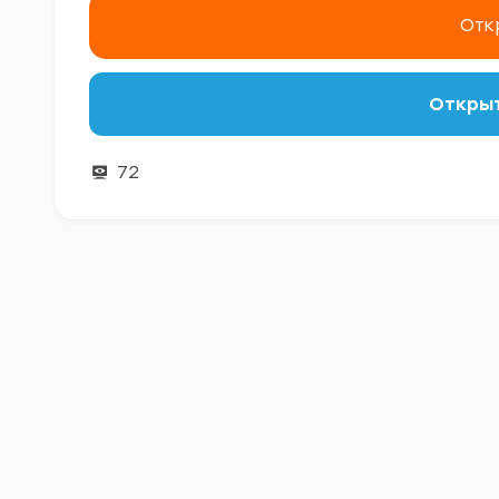
Отк
Открыт
72