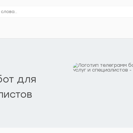
бот для
листов