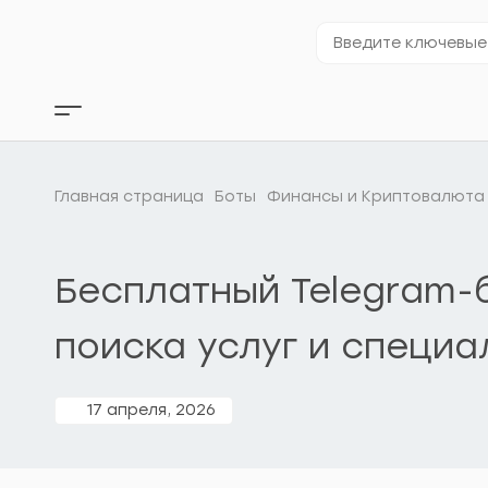
Перейти
к
Введите
содержимому
ключевые
слова…
Кнопка
бокового
меню
Главная страница
Боты
Финансы и Криптовалюта
Бесплатный Telegram-
поиска услуг и специа
17 апреля, 2026